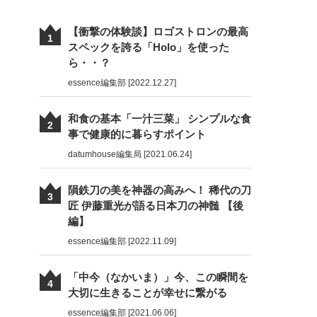
【衝撃の体験談】ロゴストロンの最高
1
スペックを誇る「Holo」を使った
ら・・？
essence編集部 [2022.12.27]
和食の基本「一汁三菜」 シンプルな食
2
事で健康的に暮らすポイント
datumhouse編集局 [2021.06.24]
隕鉄刀の美を神器の高みへ！ 稀代の刀
3
匠 伊藤重光が語る日本刀の神髄 【後
編】
essence編集部 [2022.11.09]
「中今（なかいま）」今、この瞬間を
4
大切に生きることが幸せに繋がる
essence編集部 [2021.06.06]