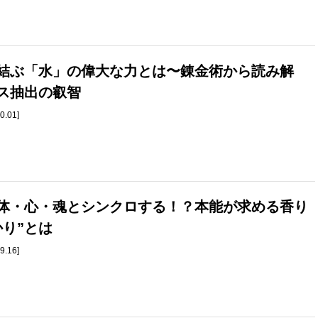
結ぶ「水」の偉大な力とは〜錬金術から読み解
ス抽出の叡智
0.01]
体・心・魂とシンクロする！？本能が求める香り
かり”とは
9.16]