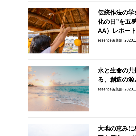
伝統作法の学
化の日”を五
AA）レポー
essence編集部 [2023.1
水と生命の共
る、創造の源
essence編集部 [2023.1
大地の恵みに