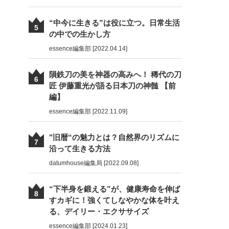
“中今に生きる”は役に立つ。日常生活
5
の中での生かし方
essence編集部 [2022.04.14]
隕鉄刀の美を神器の高みへ！ 稀代の刀
6
匠 伊藤重光が語る日本刀の神髄 【前
編】
essence編集部 [2022.11.09]
"旧暦“の魅力とは？自然界のリズムに
7
沿って生きる方法
datumhouse編集局 [2022.09.08]
“下半身を鍛える”が、健康寿命を伸ば
8
すカギに！強くてしなやかな体を叶え
る、デイリー・エクササイズ
essence編集部 [2024.01.23]