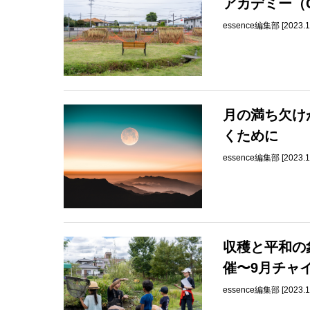
アカデミー（
essence編集部 [2023.1
月の満ち欠け
くために
essence編集部 [2023.1
収穫と平和の
催〜9月チャ
essence編集部 [2023.1