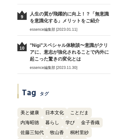
人生の質が飛躍的に向上！？「無意識
9
を意識化する」メリットをご紹介
essence編集部 [2023.01.11]
"Nigi"スペシャル体験談〜意識がクリ
10
アに、意志が強化されることで内外に
起こった驚きの変化とは
essence編集部 [2023.11.30]
Tag
タグ
美と健康
日本文化
ことだま
内海昭徳
暮らし
学び
金子香織
佐藤三知代
牧山香
桐村里紗