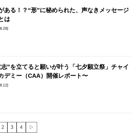
がある！？“形”に秘められた、声なきメッセージ
とは
8.29]
意志”を立てると願いが叶う「七夕願立祭」チャイ
カデミー（CAA）開催レポート〜
8.12]
2
3
4
▷