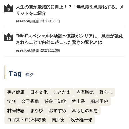
人生の質が飛躍的に向上！？「無意識を意識化する」メ
9
リットをご紹介
essence編集部 [2023.01.11]
"Nigi"スペシャル体験談〜意識がクリアに、意志が強化
10
されることで内外に起こった驚きの変化とは
essence編集部 [2023.11.30]
Tag
タグ
美と健康
日本文化
ことだま
内海昭徳
暮らし
学び
金子香織
佐藤三知代
牧山香
桐村里紗
村澤博志
まなび
おすすめ
暮らしの知恵
ロゴストロン体験談
南那実
浅子雄一郎