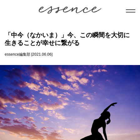
暮らし
「中今（なかいま）」今、この瞬間を大切に
生きることが幸せに繋がる
美と健康
essence編集部 [2021.06.06]
学び
ことだま
日本文化
会員コンテンツ