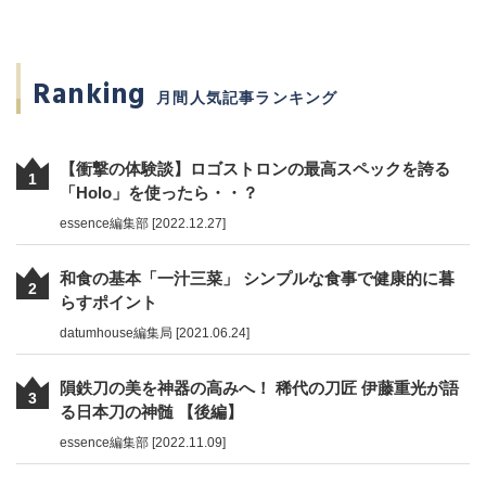
Ranking
月間人気記事ランキング
【衝撃の体験談】ロゴストロンの最高スペックを誇る
1
「Holo」を使ったら・・？
essence編集部 [2022.12.27]
和食の基本「一汁三菜」 シンプルな食事で健康的に暮
2
らすポイント
datumhouse編集局 [2021.06.24]
隕鉄刀の美を神器の高みへ！ 稀代の刀匠 伊藤重光が語
3
る日本刀の神髄 【後編】
essence編集部 [2022.11.09]