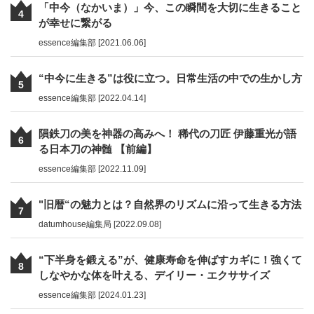
「中今（なかいま）」今、この瞬間を大切に生きること
4
が幸せに繋がる
essence編集部 [2021.06.06]
“中今に生きる”は役に立つ。日常生活の中での生かし方
5
essence編集部 [2022.04.14]
隕鉄刀の美を神器の高みへ！ 稀代の刀匠 伊藤重光が語
6
る日本刀の神髄 【前編】
essence編集部 [2022.11.09]
"旧暦“の魅力とは？自然界のリズムに沿って生きる方法
7
datumhouse編集局 [2022.09.08]
“下半身を鍛える”が、健康寿命を伸ばすカギに！強くて
8
しなやかな体を叶える、デイリー・エクササイズ
essence編集部 [2024.01.23]