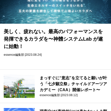
datum house について
利用規約
運営会社
個人情報保護方針
会員登録
美しく、疲れない。最高のパフォーマンスを
発揮できるカラダを〜神體システムLab が遂
に始動！
essence編集部 [2023.08.24]
まっすぐに“意志”を立てると願いが叶
う「七夕願立祭」チャイルドアーツア
カデミー（CAA）開催レポート〜
essence編集部 [2023.08.12]