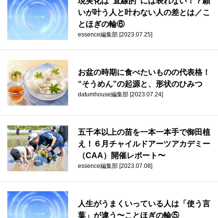
現実化は“直線的”には表れない！？願
いが叶う人と叶わない人の差とは／こ
とほぎの輪⑥
essence編集部 [2023.07.25]
お盆の時期に食べたいものの代表格！
“そうめん”の起源と、形状のひみつ
datumhouse編集部 [2023.07.24]
五千本以上の苗を一本一本手で御田植
え！６月チャイルドアーツアカデミー
（CAA）開催レポート〜
essence編集部 [2023.07.08]
人生がうまくいっている人は「使う言
葉」が違う〜ことほぎの輪⑤