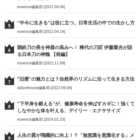
essence編集部 [2021.06.06]
“中今に生きる”は役に立つ。日常生活の中での生かし方
5
essence編集部 [2022.04.14]
隕鉄刀の美を神器の高みへ！ 稀代の刀匠 伊藤重光が語
6
る日本刀の神髄 【前編】
essence編集部 [2022.11.09]
"旧暦“の魅力とは？自然界のリズムに沿って生きる方法
7
datumhouse編集局 [2022.09.08]
“下半身を鍛える”が、健康寿命を伸ばすカギに！強くて
8
しなやかな体を叶える、デイリー・エクササイズ
essence編集部 [2024.01.23]
人生の質が飛躍的に向上！？「無意識を意識化する」メ
9