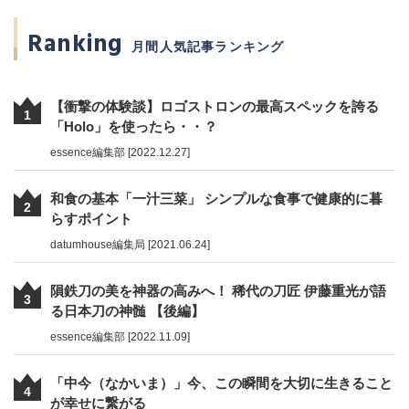
Ranking
月間人気記事ランキング
【衝撃の体験談】ロゴストロンの最高スペックを誇る
1
「Holo」を使ったら・・？
essence編集部 [2022.12.27]
和食の基本「一汁三菜」 シンプルな食事で健康的に暮
2
らすポイント
datumhouse編集局 [2021.06.24]
隕鉄刀の美を神器の高みへ！ 稀代の刀匠 伊藤重光が語
3
る日本刀の神髄 【後編】
essence編集部 [2022.11.09]
「中今（なかいま）」今、この瞬間を大切に生きること
4
が幸せに繋がる