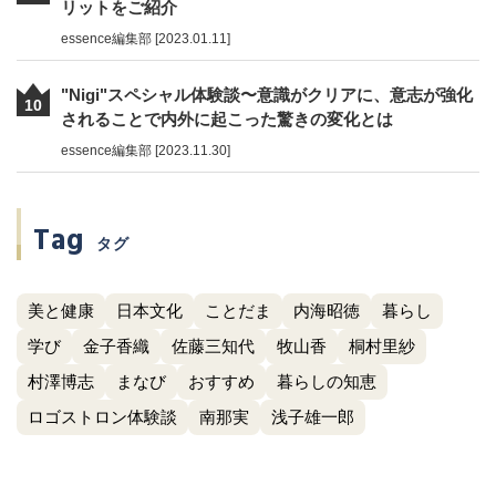
リットをご紹介
essence編集部 [2023.01.11]
"Nigi"スペシャル体験談〜意識がクリアに、意志が強化
10
されることで内外に起こった驚きの変化とは
essence編集部 [2023.11.30]
Tag
タグ
美と健康
日本文化
ことだま
内海昭徳
暮らし
学び
金子香織
佐藤三知代
牧山香
桐村里紗
村澤博志
まなび
おすすめ
暮らしの知恵
ロゴストロン体験談
南那実
浅子雄一郎