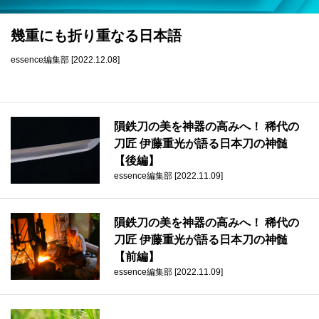
datum house について
利用規約
運営会社
個人情報保護方針
幾重にも折り重なる日本語
essence編集部 [2022.12.08]
会員登録
隕鉄刀の美を神器の高みへ！ 稀代の
刀匠 伊藤重光が語る日本刀の神髄
【後編】
essence編集部 [2022.11.09]
隕鉄刀の美を神器の高みへ！ 稀代の
刀匠 伊藤重光が語る日本刀の神髄
【前編】
essence編集部 [2022.11.09]