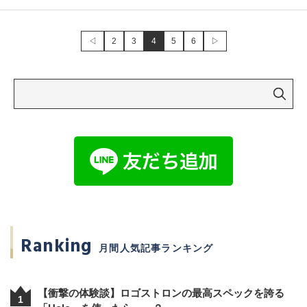
◁
2
3
4
5
6
▷
Ranking
月間人気記事ランキング
【衝撃の体験談】ロゴストロンの最高スペックを誇る
1