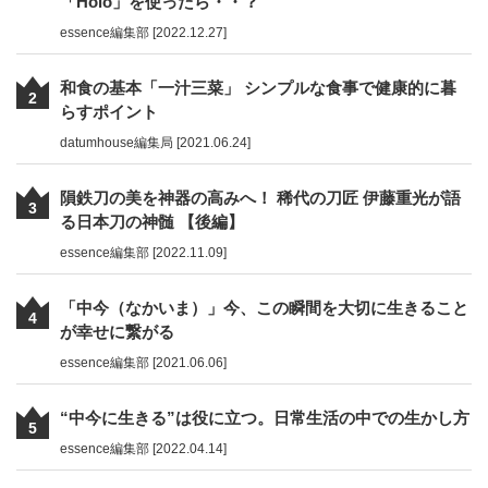
「Holo」を使ったら・・？
essence編集部 [2022.12.27]
和食の基本「一汁三菜」 シンプルな食事で健康的に暮
2
らすポイント
datumhouse編集局 [2021.06.24]
隕鉄刀の美を神器の高みへ！ 稀代の刀匠 伊藤重光が語
3
る日本刀の神髄 【後編】
essence編集部 [2022.11.09]
「中今（なかいま）」今、この瞬間を大切に生きること
4
が幸せに繋がる
essence編集部 [2021.06.06]
“中今に生きる”は役に立つ。日常生活の中での生かし方
5
essence編集部 [2022.04.14]