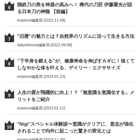
隕鉄刀の美を神器の高みへ！ 稀代の刀匠 伊藤重光が語
6
る日本刀の神髄 【前編】
essence編集部 [2022.11.09]
"旧暦“の魅力とは？自然界のリズムに沿って生きる方法
7
datumhouse編集局 [2022.09.08]
“下半身を鍛える”が、健康寿命を伸ばすカギに！強くて
8
しなやかな体を叶える、デイリー・エクササイズ
essence編集部 [2024.01.23]
人生の質が飛躍的に向上！？「無意識を意識化する」メ
9
リットをご紹介
essence編集部 [2023.01.11]
"Nigi"スペシャル体験談〜意識がクリアに、意志が強化
10
されることで内外に起こった驚きの変化とは
essence編集部 [2023.11.30]