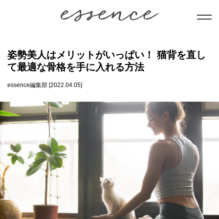
暮らし
姿勢美人はメリットがいっぱい！ 猫背を直し
て最適な骨格を手に入れる方法
美と健康
essence編集部 [2022.04.05]
学び
ことだま
日本文化
会員コンテンツ