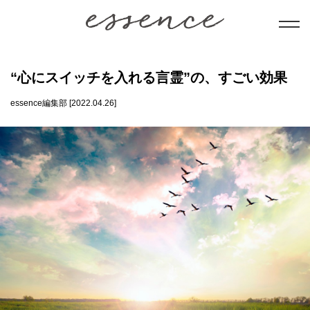
暮らし
“心にスイッチを入れる言霊”の、すごい効果
essence編集部 [2022.04.26]
美と健康
学び
ことだま
日本文化
会員コンテンツ