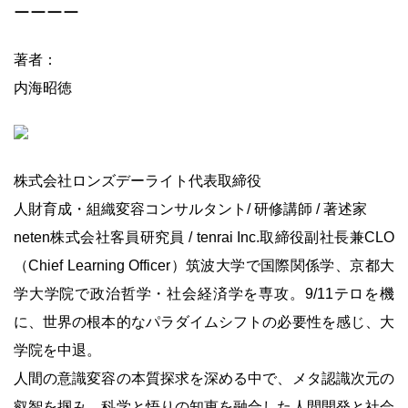
ーーーー
著者：
内海昭徳
株式会社ロンズデーライト代表取締役
人財育成・組織変容コンサルタント/ 研修講師 / 著述家
neten株式会社客員研究員 / tenrai Inc.取締役副社長兼CLO
（Chief Learning Officer）
筑波大学で国際関係学、京都大
学大学院で政治哲学・社会経済学を専攻。9/11テロを機
に、世界の根本的なパラダイムシフトの必要性を感じ、大
学院を中退。
人間の意識変容の本質探求を深める中で、メタ認識次元の
叡智を掴み、科学と悟りの知恵を融合した人間開発と社会