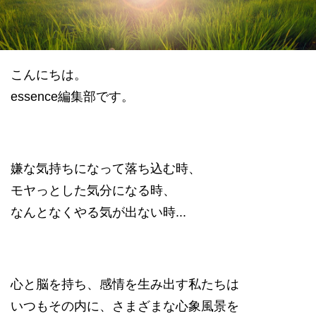
datum house について
利用規約
運営会社
個人情報保護方針
会員登録
こんにちは。
essence編集部です。
嫌な気持ちになって落ち込む時、
モヤっとした気分になる時、
なんとなくやる気が出ない時...
心と脳を持ち、感情を生み出す私たちは
いつもその内に、さまざまな心象風景を