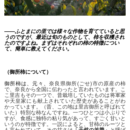
――ふとまにの里では様々な作物を育てていると思
うのですが、最近は旬のものとして、柿を収穫され
たのですよね。まずはそれぞれの柿の特徴につい
て、簡単に教えてください。
（御所柿について）
御所柿は、元々、
奈良県御所(ごせ)市の原産の柿
で、奈良から全国に伝わったと言われています。こ
こ里吉もその一つで、昔栽培していたものは将軍家
や天皇家にも献上されていた歴史があることがわ
かっています。（昔、この地は里吉御所と呼ばれて
いた）特別な柿なんですね。
一つひとつは小ぶりで
すが、食感に独特の粘り気があって、すごく甘いと
いうのが特徴です。一説によると、甘柿のルーツと
も言われていて、その甘さは
「天然の羊羹」
と呼ば