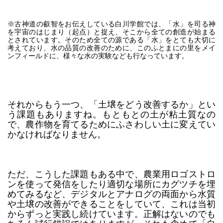
※古神道の叡智をお伝えしている白川学館では、「水」を司る神
を宇宙のはじまり（起点）と捉え、そこから全ての創造が始まる
とされています。そのため全ての源である「水」をとても大切に
考えており、水の品質の改善のために、このふとまにの里をメイ
ンフィールドに、様々な水の実験なども行なっています。
それからもう一つ、「土壌をどう改善するか」とい
う課題もありますね。もともとの土が粘土質なの
で、農作物を育てるためにふさわしい土に変えてい
かなければなりません。
ただ、こうした課題もある中で、農業用ロゴストロ
ンを使って発信をしたり適切な場所にカグツチを埋
めてみるなど、デジタルとアナログの両面から水質
や土壌の改善ができることをしていて、これは当初
からずっと実践し続けています。正解はないのでも