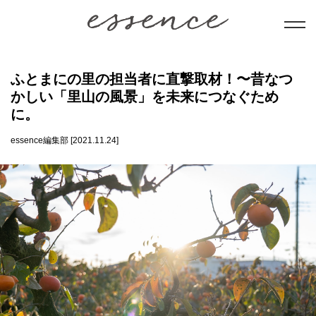
暮らし
ふとまにの里の担当者に直撃取材！〜昔なつ
かしい「里山の風景」を未来につなぐため
美と健康
に。
essence編集部 [2021.11.24]
学び
ことだま
日本文化
会員コンテンツ