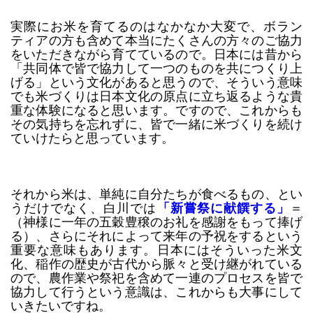
実際にお米を育てるのはなかなか大変で、ボラン
ティアの方も含めて本当にたくさんの方々のご協力
をいただきながら育てているので。日本には昔から
「共同体で皆で協力して一つのものを共につくり上
げる」という文化があると思うので、そういう意味
でも米づくりは日本文化の原点に立ち返るような貴
重な体験になると思います。ですので、これからも
その気持ちを忘れずに、皆で一緒に米づくりを続け
ていけたらと思っています。
それから米は、単純に自分たちが食べるもの、とい
うだけでなく、白川では
「新嘗祭に献饌する」
＝
（神様に一年の五穀豊穣のお礼を感謝をもって捧げ
る）、さらにそれによって来年の予祝をするという
重要な意味もあります。日本にはそういった米文
化、稲作の歴史が古代から脈々と受け継がれている
ので、農作業や祭祀を含めて一連のプロセスを皆で
協力して行うという意識は、これからも大事にして
いきたいですね。