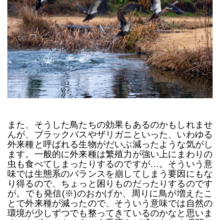
また、そうした鳥たちの効果もあるのかもしれませ
んが、ブラックバスやザリガニといった、いわゆる
外来種と呼ばれる生物がだいぶ減ったような気がし
ます。一般的に外来種は繁殖力が強い上にまわりの
虫も食べてしまったりするのですが…。そういう意
味では生態系のバランスを崩してしまう要因にもな
り得るので、ちょっと困りものだったりするのです
が。でも発信(※)のおかげか、周りに鳥が増えたこ
とで外来種が減ったので、そういう意味では自然の
環境が少しずつでも整ってきているのかなと思いま