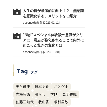
人生の質が飛躍的に向上！？「無意識
9
を意識化する」メリットをご紹介
essence編集部 [2023.01.11]
"Nigi"スペシャル体験談〜意識がクリ
10
アに、意志が強化されることで内外に
起こった驚きの変化とは
essence編集部 [2023.11.30]
Tag
タグ
美と健康
日本文化
ことだま
内海昭徳
暮らし
学び
金子香織
佐藤三知代
牧山香
桐村里紗