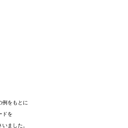
。
、
。
の例をもとに
ードを
さいました。