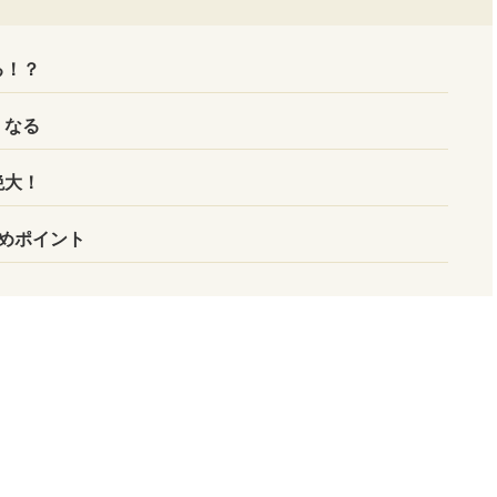
る！？
くなる
絶大！
めポイント