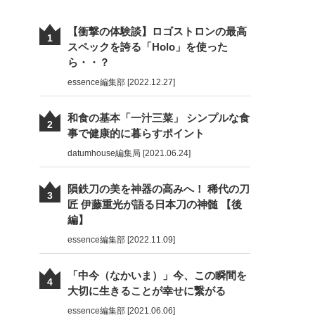
【衝撃の体験談】ロゴストロンの最高
1
スペックを誇る「Holo」を使った
ら・・？
essence編集部 [2022.12.27]
和食の基本「一汁三菜」 シンプルな食
2
事で健康的に暮らすポイント
datumhouse編集局 [2021.06.24]
隕鉄刀の美を神器の高みへ！ 稀代の刀
3
匠 伊藤重光が語る日本刀の神髄 【後
編】
essence編集部 [2022.11.09]
「中今（なかいま）」今、この瞬間を
4
大切に生きることが幸せに繋がる
essence編集部 [2021.06.06]