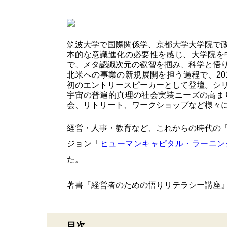
筑波大学で国際関係学、京都大学大学院で政
本的な意識進化の必要性を感じ、大学院を
で、メタ認識次元の叡智を掴み、科学と悟
北米への事業の新規展開を担う過程で、201
初のエントリースピーカーとして登壇。シ
宇宙の普遍的真理の社会実装ニーズの高ま
会、リトリート、ワークショップなど様々
経営・人事・教育など、これからの時代の
ジョン「
ヒューマンキャピタル・ラーニン
た。
著書『経営者のための悟りリテラシー講座
目次