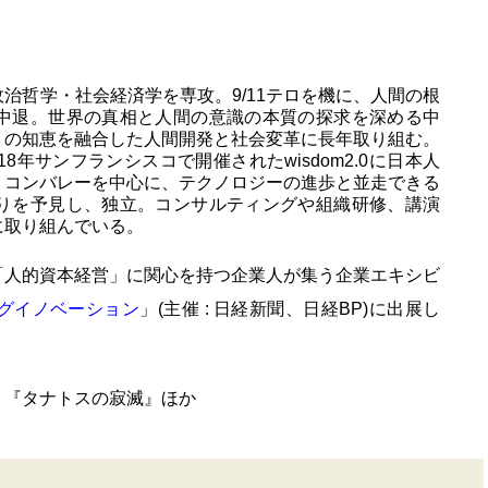
治哲学・社会経済学を専攻。9/11テロを機に、人間の根
中退。世界の真相と人間の意識の本質の探求を深める中
りの知恵を融合した人間開発と社会変革に長年取り組む。
8年サンフランシスコで開催されたwisdom2.0に日本人
リコンバレーを中心に、テクノロジーの進歩と並走できる
りを予見し、独立。コンサルティングや組織研修、講演
に取り組んでいる。
「人的資本経営」に関心を持つ企業人が集う企業エキシビ
グイノベーション
」(主催 : 日経新聞、日経BP)に出展し
』『タナトスの寂滅』ほか