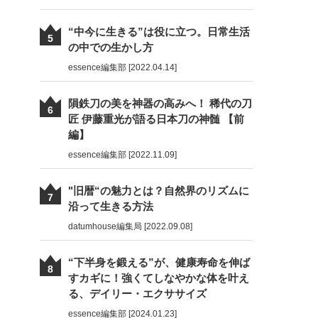
“中今に生きる”は役に立つ。日常生活
5
の中での生かし方
essence編集部 [2022.04.14]
隕鉄刀の美を神器の高みへ！ 稀代の刀
6
匠 伊藤重光が語る日本刀の神髄 【前
編】
essence編集部 [2022.11.09]
"旧暦“の魅力とは？自然界のリズムに
7
沿って生きる方法
datumhouse編集局 [2022.09.08]
“下半身を鍛える”が、健康寿命を伸ば
8
すカギに！強くてしなやかな体を叶え
る、デイリー・エクササイズ
essence編集部 [2024.01.23]