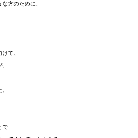
うな方のために、
向けて、
が、
た。
とで