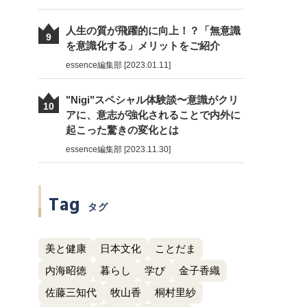
人生の質が飛躍的に向上！？「無意識
9
を意識化する」メリットをご紹介
essence編集部 [2023.01.11]
"Nigi"スペシャル体験談〜意識がクリ
10
アに、意志が強化されることで内外に
起こった驚きの変化とは
essence編集部 [2023.11.30]
Tag
タグ
美と健康
日本文化
ことだま
内海昭徳
暮らし
学び
金子香織
佐藤三知代
牧山香
桐村里紗