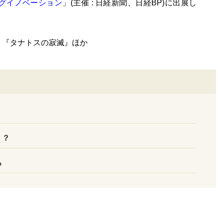
グイノベーション
」(主催 : 日経新聞、日経BP)に出展し
』『タナトスの寂滅』ほか
！？
る