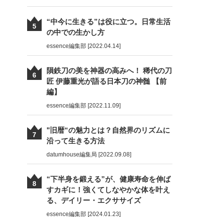
“中今に生きる”は役に立つ。日常生活
5
の中での生かし方
essence編集部 [2022.04.14]
隕鉄刀の美を神器の高みへ！ 稀代の刀
6
匠 伊藤重光が語る日本刀の神髄 【前
編】
essence編集部 [2022.11.09]
"旧暦“の魅力とは？自然界のリズムに
7
沿って生きる方法
datumhouse編集局 [2022.09.08]
“下半身を鍛える”が、健康寿命を伸ば
8
すカギに！強くてしなやかな体を叶え
る、デイリー・エクササイズ
essence編集部 [2024.01.23]