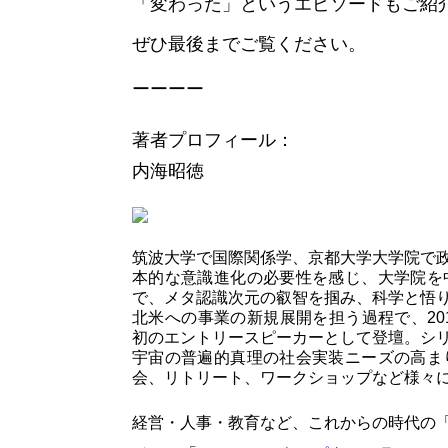
「変わった」というエピソードもご紹
ぜひ最後までご覧ください。
ーーーー
著者プロフィール：
内海昭徳
筑波大学で国際関係学、京都大学大学院で政
本的な意識進化の必要性を感じ、大学院を
で、メタ認識次元の叡智を掴み、科学と悟
北米への事業の新規展開を担う過程で、201
初のエントリースピーカーとして登壇。シ
宇宙の普遍的真理の社会実装ニーズの高ま
会、リトリート、ワークショップなど様々
経営・人事・教育など、これからの時代の