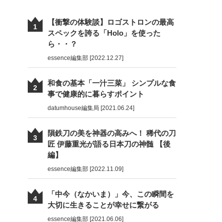
【衝撃の体験談】ロゴストロンの最高
1
スペックを誇る「Holo」を使った
ら・・？
essence編集部 [2022.12.27]
和食の基本「一汁三菜」 シンプルな食
2
事で健康的に暮らすポイント
datumhouse編集局 [2021.06.24]
隕鉄刀の美を神器の高みへ！ 稀代の刀
3
匠 伊藤重光が語る日本刀の神髄 【後
編】
essence編集部 [2022.11.09]
「中今（なかいま）」今、この瞬間を
4
大切に生きることが幸せに繋がる
essence編集部 [2021.06.06]