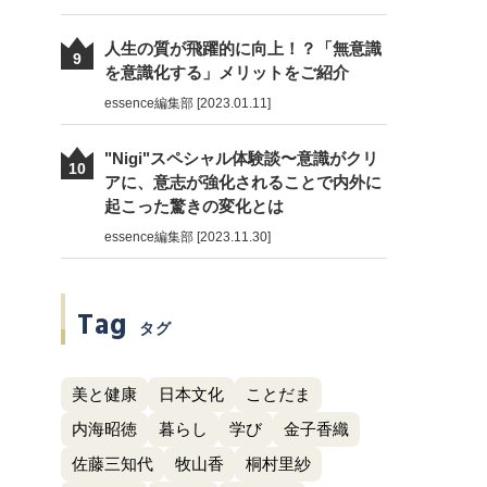
人生の質が飛躍的に向上！？「無意識
9
を意識化する」メリットをご紹介
essence編集部 [2023.01.11]
"Nigi"スペシャル体験談〜意識がクリ
10
アに、意志が強化されることで内外に
起こった驚きの変化とは
essence編集部 [2023.11.30]
Tag
タグ
美と健康
日本文化
ことだま
内海昭徳
暮らし
学び
金子香織
佐藤三知代
牧山香
桐村里紗