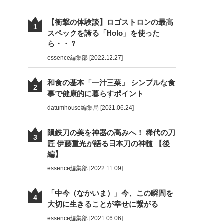
【衝撃の体験談】ロゴストロンの最高
1
スペックを誇る「Holo」を使った
ら・・？
essence編集部 [2022.12.27]
和食の基本「一汁三菜」 シンプルな食
2
事で健康的に暮らすポイント
datumhouse編集局 [2021.06.24]
隕鉄刀の美を神器の高みへ！ 稀代の刀
3
匠 伊藤重光が語る日本刀の神髄 【後
編】
essence編集部 [2022.11.09]
「中今（なかいま）」今、この瞬間を
4
大切に生きることが幸せに繋がる
essence編集部 [2021.06.06]