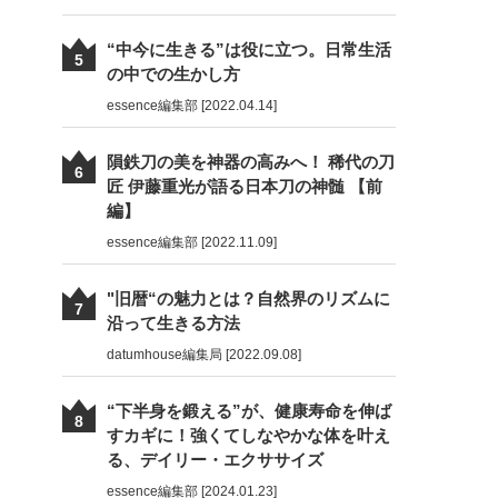
“中今に生きる”は役に立つ。日常生活
5
の中での生かし方
essence編集部 [2022.04.14]
隕鉄刀の美を神器の高みへ！ 稀代の刀
6
匠 伊藤重光が語る日本刀の神髄 【前
編】
essence編集部 [2022.11.09]
"旧暦“の魅力とは？自然界のリズムに
7
沿って生きる方法
datumhouse編集局 [2022.09.08]
“下半身を鍛える”が、健康寿命を伸ば
8
すカギに！強くてしなやかな体を叶え
る、デイリー・エクササイズ
essence編集部 [2024.01.23]