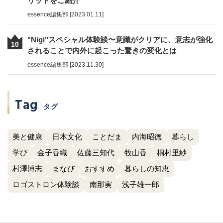
リットをご紹介
essence編集部 [2023.01.11]
"Nigi"スペシャル体験談〜意識がクリアに、意志が強化
10
されることで内外に起こった驚きの変化とは
essence編集部 [2023.11.30]
Tag
タグ
美と健康
日本文化
ことだま
内海昭徳
暮らし
学び
金子香織
佐藤三知代
牧山香
桐村里紗
村澤博志
まなび
おすすめ
暮らしの知恵
ロゴストロン体験談
南那実
浅子雄一郎