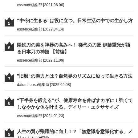
essence編集部 [2021.06.06]
“中今に生きる”は役に立つ。日常生活の中での生かし方
5
essence編集部 [2022.04.14]
隕鉄刀の美を神器の高みへ！ 稀代の刀匠 伊藤重光が語
6
る日本刀の神髄 【前編】
essence編集部 [2022.11.09]
"旧暦“の魅力とは？自然界のリズムに沿って生きる方法
7
datumhouse編集局 [2022.09.08]
“下半身を鍛える”が、健康寿命を伸ばすカギに！強くて
8
しなやかな体を叶える、デイリー・エクササイズ
essence編集部 [2024.01.23]
人生の質が飛躍的に向上！？「無意識を意識化する」メ
9