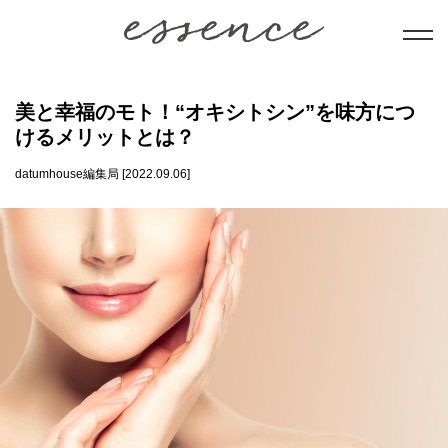
暮らし
美と幸福のモト！“オキシトシン”を味方につ
けるメリットとは？
美と健康
datumhouse編集局 [2022.09.06]
学び
ことだま
日本文化
会員コンテンツ