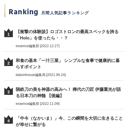
Ranking
月間人気記事ランキング
【衝撃の体験談】ロゴストロンの最高スペックを誇る
1
「Holo」を使ったら・・？
essence編集部 [2022.12.27]
和食の基本「一汁三菜」 シンプルな食事で健康的に暮
2
らすポイント
datumhouse編集局 [2021.06.24]
隕鉄刀の美を神器の高みへ！ 稀代の刀匠 伊藤重光が語
3
る日本刀の神髄 【後編】
essence編集部 [2022.11.09]
「中今（なかいま）」今、この瞬間を大切に生きること
4
が幸せに繋がる