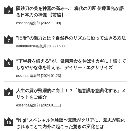
隕鉄刀の美を神器の高みへ！ 稀代の刀匠 伊藤重光が語
6
る日本刀の神髄 【前編】
essence編集部 [2022.11.09]
"旧暦“の魅力とは？自然界のリズムに沿って生きる方法
7
datumhouse編集局 [2022.09.08]
“下半身を鍛える”が、健康寿命を伸ばすカギに！強くて
8
しなやかな体を叶える、デイリー・エクササイズ
essence編集部 [2024.01.23]
人生の質が飛躍的に向上！？「無意識を意識化する」メ
9
リットをご紹介
essence編集部 [2023.01.11]
"Nigi"スペシャル体験談〜意識がクリアに、意志が強化
10
されることで内外に起こった驚きの変化とは