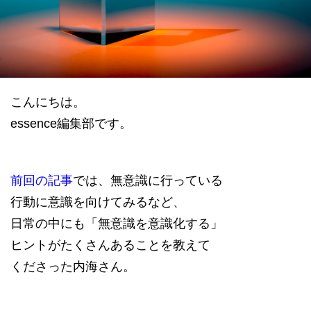
datum house について
利用規約
運営会社
個人情報保護方針
会員登録
こんにちは。
essence編集部です。
前回の記事
では、無意識に行っている
行動に意識を向けてみるなど、
日常の中にも「無意識を意識化する」
ヒントがたくさんあることを教えて
くださった内海さん。