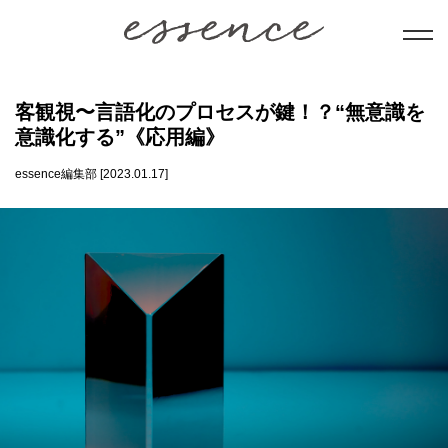
暮らし
客観視〜言語化のプロセスが鍵！？“無意識を
意識化する”《応用編》
美と健康
essence編集部 [2023.01.17]
学び
ことだま
日本文化
会員コンテンツ