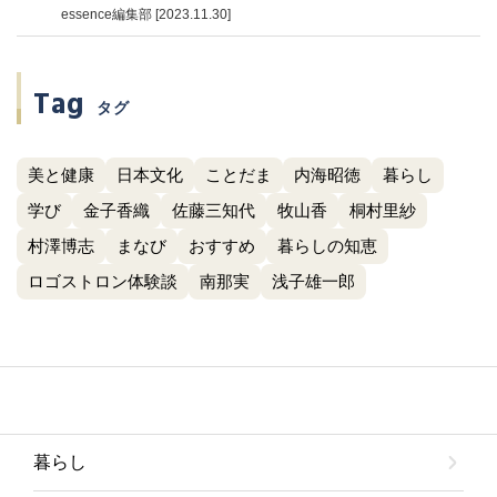
essence編集部 [2023.11.30]
Tag
タグ
美と健康
日本文化
ことだま
内海昭徳
暮らし
学び
金子香織
佐藤三知代
牧山香
桐村里紗
村澤博志
まなび
おすすめ
暮らしの知恵
ロゴストロン体験談
南那実
浅子雄一郎
暮らし