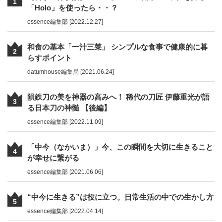
1
「Holo」を使ったら・・？
essence編集部 [2022.12.27]
和食の基本「一汁三菜」 シンプルな食事で健康的に暮
2
らすポイント
datumhouse編集局 [2021.06.24]
隕鉄刀の美を神器の高みへ！ 稀代の刀匠 伊藤重光が語
3
る日本刀の神髄 【後編】
essence編集部 [2022.11.09]
「中今（なかいま）」今、この瞬間を大切に生きること
4
が幸せに繋がる
essence編集部 [2021.06.06]
“中今に生きる”は役に立つ。日常生活の中での生かし方
5
essence編集部 [2022.04.14]