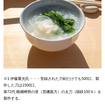
※1 伊藤重光氏・・・登録された刀剣だけでも500口、製
作した刀は1500口、
第72代 横綱稀勢の里（荒磯親方）の太刀（隕鉄100％）を
製作する。