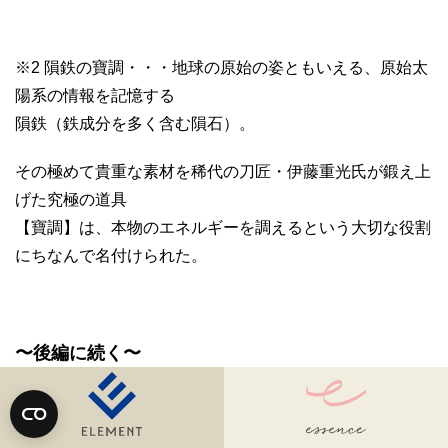
※2 隕鉄の寶調・・・地球の原始の姿ともいえる、原始太
陽系の情報を記憶する
隕鉄（鉄成分を多く含む隕石）。
その極めて貴重な素材を稀代の刀匠・伊藤重光氏が鍛え上
げた究極の道具
【寶調】は、本物のエネルギーを調えるという大切な役割
にちなんで名付けられた。
〜後編に続く〜
後編では、七草御粥神事の後に「ふとまにの里」で行われ
たお正月行事や遊びの模様をレポートします。どうぞお楽