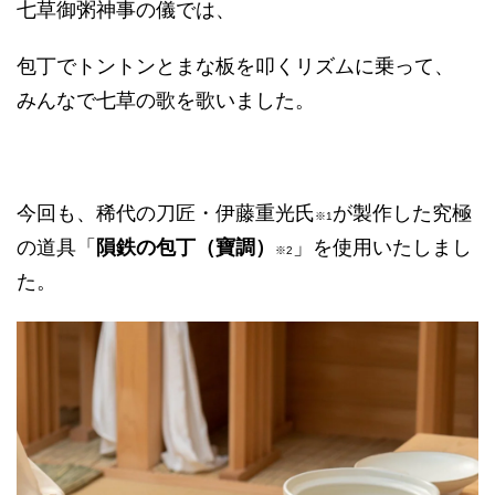
七草御粥神事の儀では、
包丁でトントンとまな板を叩くリズムに乗って、
みんなで七草の歌を歌いました。
今回も、稀代の刀匠・伊藤重光氏
が製作した究極
※1
の道具「
隕鉄の包丁（寶調）
」を使用いたしまし
※2
た。