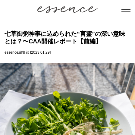
暮らし
七草御粥神事に込められた“言霊”の深い意味
とは？〜CAA開催レポート【前編】
美と健康
essence編集部 [2023.01.29]
学び
ことだま
日本文化
会員コンテンツ