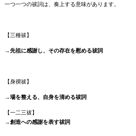
一つ一つの祓詞は、奏上する意味があります。
【三種祓】
→
先祖に感謝し、その存在を慰める祓詞
【身禊祓】
→
場を整える、自身を清める祓詞
【一二三祓】
→
創造への感謝を表す祓詞