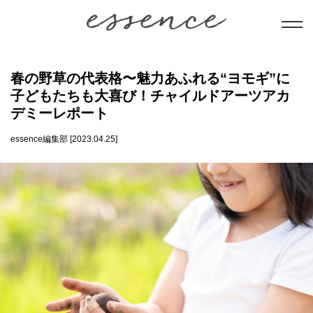
暮らし
春の野草の代表格〜魅力あふれる“ヨモギ”に
子どもたちも大喜び！チャイルドアーツアカ
美と健康
デミーレポート
essence編集部 [2023.04.25]
学び
ことだま
日本文化
会員コンテンツ