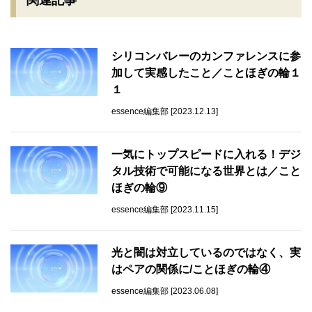
シリコンバレーのカンファレンスに参
加して実感したこと／ことほぎの輪１
１
essence編集部 [2023.12.13]
一気にトップスピードに入れる！デジ
タル技術で可能になる世界とは／こと
ほぎの輪⑨
essence編集部 [2023.11.15]
光と闇は対立しているのではなく、実
はペアの関係に/ことほぎの輪④
essence編集部 [2023.06.08]