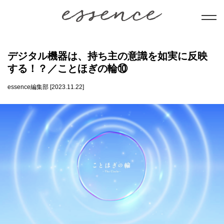
暮らし
デジタル機器は、持ち主の意識を如実に反映
する！？／ことほぎの輪⑩
美と健康
essence編集部 [2023.11.22]
学び
ことだま
日本文化
会員コンテンツ