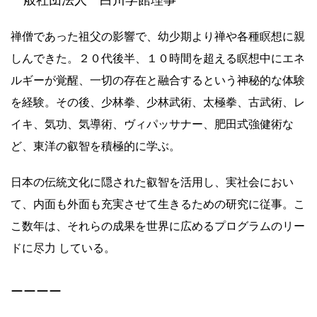
一般社団法人 白川学館理事
禅僧であった祖父の影響で、幼少期より禅や各種瞑想に親
しんできた。２０代後半、１０時間を超える瞑想中にエネ
ルギーが覚醒、一切の存在と融合するという神秘的な体験
を経験。その後、少林拳、少林武術、太極拳、古武術、レ
イキ、気功、気導術、ヴィパッサナー、肥田式強健術な
ど、東洋の叡智を積極的に学ぶ。
日本の伝統文化に隠された叡智を活用し、実社会におい
て、内面も外面も充実させて生きるための研究に従事。こ
こ数年は、それらの成果を世界に広めるプログラムのリー
ドに尽力 している。
ーーーー