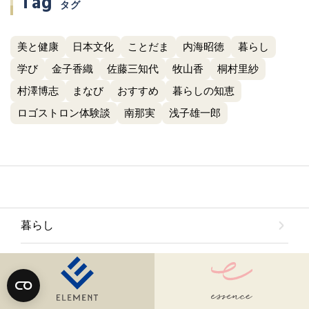
Tag
タグ
美と健康
日本文化
ことだま
内海昭徳
暮らし
学び
金子香織
佐藤三知代
牧山香
桐村里紗
村澤博志
まなび
おすすめ
暮らしの知恵
ロゴストロン体験談
南那実
浅子雄一郎
暮らし
美と健康
学び