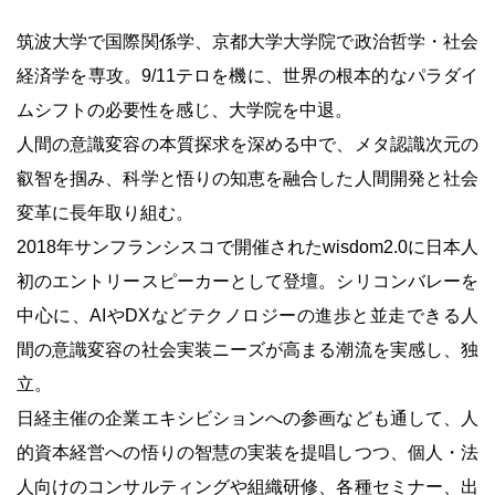
筑波大学で国際関係学、京都大学大学院で政治哲学・社会
経済学を専攻。9/11テロを機に、世界の根本的なパラダイ
ムシフトの必要性を感じ、大学院を中退。
人間の意識変容の本質探求を深める中で、メタ認識次元の
叡智を掴み、科学と悟りの知恵を融合した人間開発と社会
変革に長年取り組む。
2018年サンフランシスコで開催されたwisdom2.0に日本人
初のエントリースピーカーとして登壇。シリコンバレーを
中心に、AIやDXなどテクノロジーの進歩と並走できる人
間の意識変容の社会実装ニーズが高まる潮流を実感し、独
立。
日経主催の企業エキシビションへの参画なども通して、人
的資本経営への悟りの智慧の実装を提唱しつつ、個人・法
人向けのコンサルティングや組織研修、各種セミナー、出