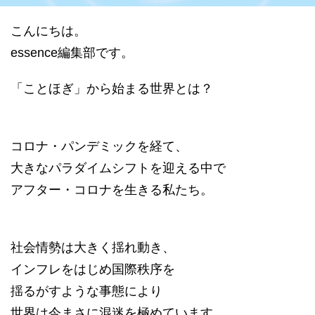
datum house について
利用規約
運営会社
個人情報保護方針
こんにちは。
essence編集部です。
会員登録
「ことほぎ」から始まる世界とは？
コロナ・パンデミックを経て、
大きなパラダイムシフトを迎える中で
アフター・コロナを生きる私たち。
社会情勢は大きく揺れ動き、
インフレをはじめ国際秩序を
揺るがすような事態により
世界は今まさに混迷を極めています。