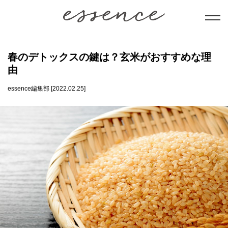
暮らし
春のデトックスの鍵は？玄米がおすすめな理
由
美と健康
essence編集部 [2022.02.25]
学び
ことだま
日本文化
会員コンテンツ