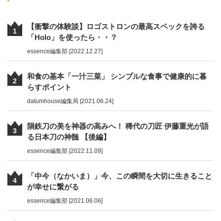
【衝撃の体験談】ロゴストロンの最高スペックを誇る
1
「Holo」を使ったら・・？
essence編集部 [2022.12.27]
和食の基本「一汁三菜」 シンプルな食事で健康的に暮
2
らすポイント
datumhouse編集局 [2021.06.24]
隕鉄刀の美を神器の高みへ！ 稀代の刀匠 伊藤重光が語
3
る日本刀の神髄 【後編】
essence編集部 [2022.11.09]
「中今（なかいま）」今、この瞬間を大切に生きること
4
が幸せに繋がる
essence編集部 [2021.06.06]