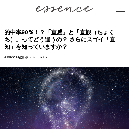
暮らし
的中率90％！？「直感」と「直観（ちょく
ち）」ってどう違うの？ さらにスゴイ「直
美と健康
知」を知っていますか？
essence編集部 [2021.07.07]
学び
ことだま
日本文化
会員コンテンツ