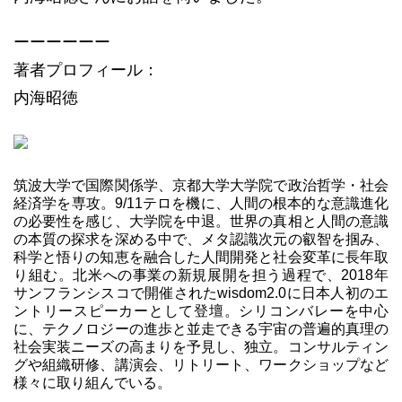
ーーーーーー
著者プロフィール：
内海昭徳
筑波大学で国際関係学、京都大学大学院で政治哲学・社会
経済学を専攻。9/11テロを機に、人間の根本的な意識進化
の必要性を感じ、大学院を中退。世界の真相と人間の意識
の本質の探求を深める中で、メタ認識次元の叡智を掴み、
科学と悟りの知恵を融合した人間開発と社会変革に長年取
り組む。北米への事業の新規展開を担う過程で、2018年
サンフランシスコで開催されたwisdom2.0に日本人初のエ
ントリースピーカーとして登壇。シリコンバレーを中心
に、テクノロジーの進歩と並走できる宇宙の普遍的真理の
社会実装ニーズの高まりを予見し、独立。コンサルティン
グや組織研修、講演会、リトリート、ワークショップなど
様々に取り組んでいる。