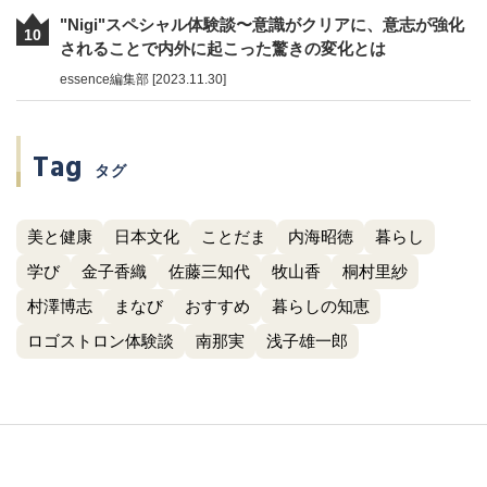
"Nigi"スペシャル体験談〜意識がクリアに、意志が強化
10
されることで内外に起こった驚きの変化とは
essence編集部 [2023.11.30]
Tag
タグ
美と健康
日本文化
ことだま
内海昭徳
暮らし
学び
金子香織
佐藤三知代
牧山香
桐村里紗
村澤博志
まなび
おすすめ
暮らしの知恵
ロゴストロン体験談
南那実
浅子雄一郎