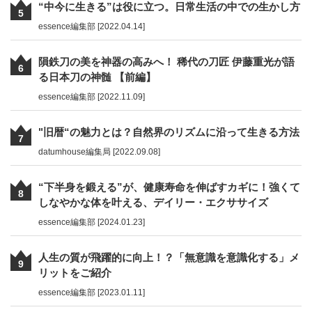
“中今に生きる”は役に立つ。日常生活の中での生かし方
5
essence編集部 [2022.04.14]
隕鉄刀の美を神器の高みへ！ 稀代の刀匠 伊藤重光が語
6
る日本刀の神髄 【前編】
essence編集部 [2022.11.09]
"旧暦“の魅力とは？自然界のリズムに沿って生きる方法
7
datumhouse編集局 [2022.09.08]
“下半身を鍛える”が、健康寿命を伸ばすカギに！強くて
8
しなやかな体を叶える、デイリー・エクササイズ
essence編集部 [2024.01.23]
人生の質が飛躍的に向上！？「無意識を意識化する」メ
9
リットをご紹介
essence編集部 [2023.01.11]