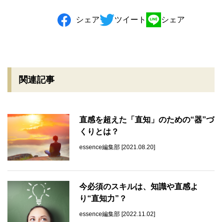
シェア
ツイート
シェア
関連記事
直感を超えた「直知」のための“器”づ
くりとは？
essence編集部 [2021.08.20]
今必須のスキルは、知識や直感よ
り“直知力”？
essence編集部 [2022.11.02]