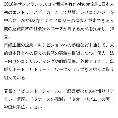
2018年サンフランシスコで開催されたwisdom2.0に日本人
初のエントリースピーカーとして登壇。シリコンバレーを
中心に、AIやDXなどテクノロジーの進歩と並走できる人
間の意識変容の社会実装ニーズが高まる潮流を実感し、独
立。
日経主催の企業エキシビションへの参画なども通して、人
的資本経営への悟りの智慧の実装を提唱しつつ、個人・法
人向けのコンサルティングや組織研修、各種セミナー、出
版サポート、リトリート、ワークショップなど様々に取り
組んでいる。
著書：『ビヨンド・ティール』『経営者のための悟りリテ
ラシー講座』『タナトスの寂滅』『タオ・リズム（共著：
福田純子氏）』ほか