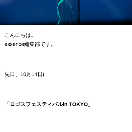
datum house について
利用規約
運営会社
個人情報保護方針
会員登録
こんにちは。
essence編集部です。
先日、
10月14日
に
「
ロゴスフェスティバルin TOKYO」