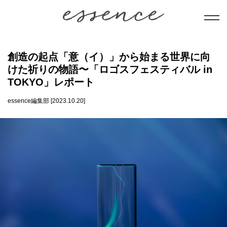
暮らし
創造の起点「意（イ）」から始まる世界に向
けた祈りの物語〜「ロゴスフェスティバル in
美と健康
TOKYO」レポート
essence編集部 [2023.10.20]
学び
ことだま
日本文化
会員コンテンツ