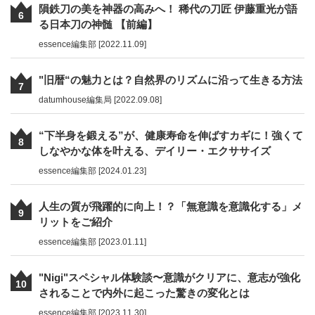
隕鉄刀の美を神器の高みへ！ 稀代の刀匠 伊藤重光が語
6
る日本刀の神髄 【前編】
essence編集部 [2022.11.09]
"旧暦“の魅力とは？自然界のリズムに沿って生きる方法
7
datumhouse編集局 [2022.09.08]
“下半身を鍛える”が、健康寿命を伸ばすカギに！強くて
8
しなやかな体を叶える、デイリー・エクササイズ
essence編集部 [2024.01.23]
人生の質が飛躍的に向上！？「無意識を意識化する」メ
9
リットをご紹介
essence編集部 [2023.01.11]
"Nigi"スペシャル体験談〜意識がクリアに、意志が強化
10
されることで内外に起こった驚きの変化とは
essence編集部 [2023.11.30]