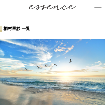
暮らし
桐村里紗 一覧
美と健康
学び
ことだま
日本文化
会員コンテンツ