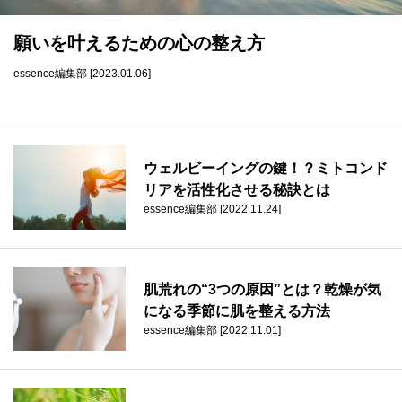
datum house について
利用規約
運営会社
個人情報保護方針
願いを叶えるための心の整え方
essence編集部 [2023.01.06]
会員登録
ウェルビーイングの鍵！？ミトコンド
リアを活性化させる秘訣とは
essence編集部 [2022.11.24]
肌荒れの“3つの原因”とは？乾燥が気
になる季節に肌を整える方法
essence編集部 [2022.11.01]